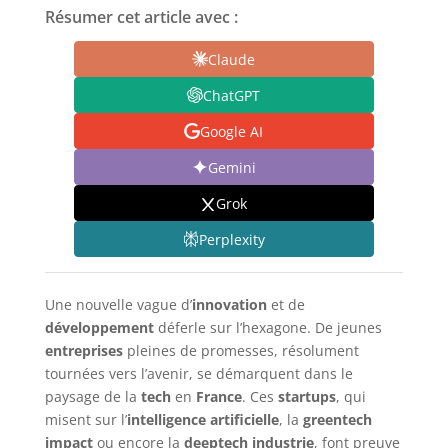
Résumer cet article avec :
Claude
ChatGPT
Google AI
Gemini
Grok
Perplexity
Une nouvelle vague d’
innovation
et de
développement
déferle sur l’hexagone. De jeunes
entreprises
pleines de promesses, résolument
tournées vers l’avenir, se démarquent dans le
paysage de la
tech
en
France
. Ces
startups
, qui
misent sur l’
intelligence artificielle
, la
greentech
impact
ou encore la
deeptech industrie
, font preuve