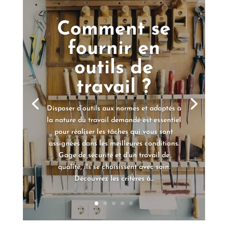
Comment se
fournir en
outils de
travail ?
Disposer d’outils aux normes et adaptés à
la nature du travail demandé est essentiel
pour réaliser les tâches qui vous sont
assignées dans les meilleures conditions.
Gage de sécurité et d’un travail de
qualité, ils se choisissent avec soin.
Découvrez les critères à...