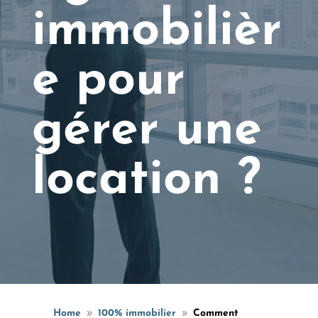
immobilièr
e pour
gérer une
location ?
Home
100% immobilier
Comment
9
9