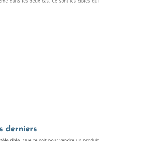
même dans les deux cas. Ce sont les cibles qui
s derniers
tèle cible
. Que ce soit pour vendre un produit