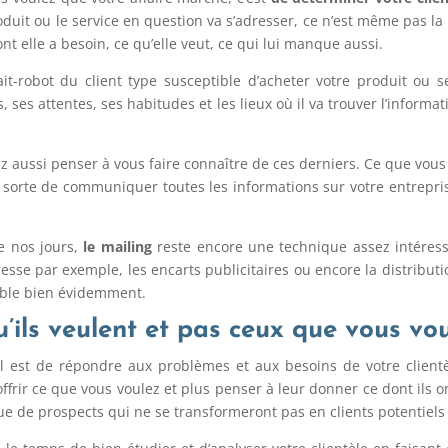
oduit ou le service en question va s’adresser, ce n’est même pas la
nt elle a besoin, ce qu’elle veut, ce qui lui manque aussi.
t-robot du client type susceptible d’acheter votre produit ou ser
 ses attentes, ses habitudes et les lieux où il va trouver l’inform
ez aussi penser à vous faire connaître de ces derniers. Ce que vous 
n sorte de communiquer toutes les informations sur votre entrepris
e nos jours,
le mailing
reste encore une technique assez intéress
e par exemple, les encarts publicitaires ou encore la distribution
cible bien évidemment.
u’ils veulent et pas ceux que vous vo
iel est de répondre aux problèmes et aux besoins de votre clien
frir ce que vous voulez et plus penser à leur donner ce dont ils ont
e de prospects qui ne se transformeront pas en clients potentiels 