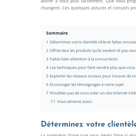
attirer à vous plus facilement. Que vous prop
changent. Ces quelques astuces et conseils pou
Sommaire
1
Déterminez votre clientèle cible et faites conna
2
Offrez-leur les produits qu’ils veulent et pas c
3
Faites bien attention à la concurrence
4
Les techniques pour faire vendre plus que vous
5
Exploiter les réseaux sociaux pour trouver de n
6
Encourager les témoignages à votre sujet
7
N’oubliez pas de vous créer un site internet int
7.1
Vous aimerez aussi :
Déterminez votre clientèle
La première chose que vous devez faire si vou