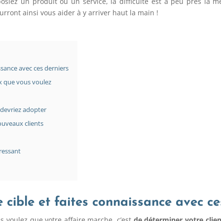
osiez un produit ou un service, la difficulté est à peu près la 
rront ainsi vous aider à y arriver haut la main !
issance avec ces derniers
eux que vous voulez
 devriez adopter
ouveaux clients
éressant
 cible et faites connaissance avec ce
s voulez que votre affaire marche, c’est
de déterminer votre clien