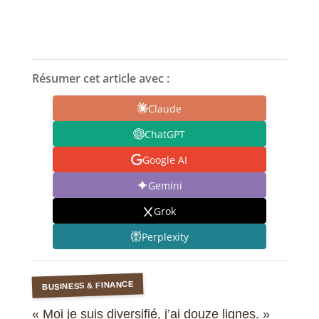
Résumer cet article avec :
Claude
ChatGPT
Google AI
Gemini
Grok
Perplexity
BUSINESS & FINANCE
« Moi je suis diversifié, j’ai douze lignes. »