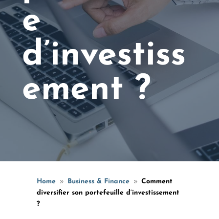
e
d’investiss
ement ?
Home
Business & Finance
Comment
9
9
diversifier son portefeuille d’investissement
?