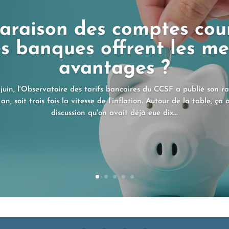
raison des comptes cour
s banques offrent les me
avantages ?
juin, l'Observatoire des tarifs bancaires du CCSF a publié son rap
an, soit trois fois la vitesse de l'inflation. Autour de la table, ça 
discussion qu'on avait déjà eue dix...