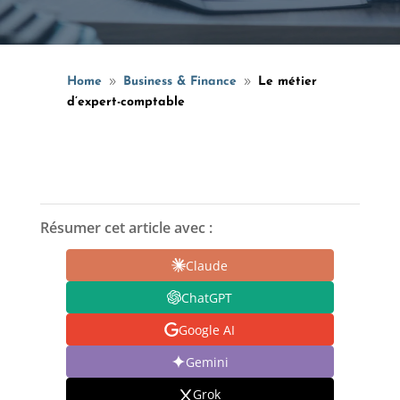
Home
Business & Finance
Le métier
9
9
d’expert-comptable
Résumer cet article avec :
Claude
ChatGPT
Google AI
Gemini
Grok